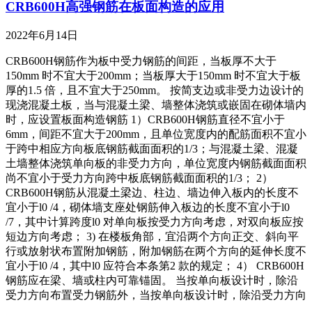
CRB600H高强钢筋在板面构造的应用
2022年6月14日
CRB600H钢筋作为板中受力钢筋的间距，当板厚不大于
150mm 时不宜大于200mm；当板厚大于150mm 时不宜大于板
厚的1.5 倍，且不宜大于250mm。 按简支边或非受力边设计的
现浇混凝土板，当与混凝土梁、墙整体浇筑或嵌固在砌体墙内
时，应设置板面构造钢筋 1）CRB600H钢筋直径不宜小于
6mm，间距不宜大于200mm，且单位宽度内的配筋面积不宜小
于跨中相应方向板底钢筋截面面积的1/3；与混凝土梁、混凝
土墙整体浇筑单向板的非受力方向，单位宽度内钢筋截面面积
尚不宜小于受力方向跨中板底钢筋截面面积的1/3； 2）
CRB600H钢筋从混凝土梁边、柱边、墙边伸入板内的长度不
宜小于l0 /4，砌体墙支座处钢筋伸入板边的长度不宜小于l0
/7，其中计算跨度l0 对单向板按受力方向考虑，对双向板应按
短边方向考虑； 3) 在楼板角部，宜沿两个方向正交、斜向平
行或放射状布置附加钢筋，附加钢筋在两个方向的延伸长度不
宜小于l0 /4，其中l0 应符合本条第2 款的规定； 4） CRB600H
钢筋应在梁、墙或柱内可靠锚固。 当按单向板设计时，除沿
受力方向布置受力钢筋外，当按单向板设计时，除沿受力方向