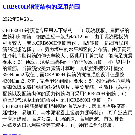
CRB600H钢筋结构的应用范围
2022年5月23日
CRB600H 钢筋适合应用以下结构： 1）现浇楼板、屋面板的
主筋和分布筋。钢筋直径一般为Φ5-12mm，由于现浇楼板的
刚度较大，若以CRB600H钢筋替代Ⅰ、Ⅱ级钢筋，是细直径钢
筋的理想选择； 2）剪力墙中的水平和竖向分布筋。由于高延
性冷轧带肋钢筋的伸长率较大，因此用于剪力墙，能满足抗震
要求； 3）预应力混凝土结构件中的非预应力筋； 4）梁柱中
的箍筋。当箍筋按受力箍筋计算时，其抗拉强度设计值按
360N/mm2 取值，而CRB600H 钢筋的抗拉强度设计值是按
430N/mm2 取值，完全能达到设计要求； 5）砌体结构承重墙
或砌体填充墙拉结筋或拉结网片，圈梁配筋、构造柱（芯柱）
配筋以及配筋砌体的受力钢筋均可采用CRB600H 钢筋； 6）
蒸压加气混凝土配筋板材可采用CRB600H 钢筋； 7）
CRB600H 钢筋是钢筋焊接网的首选材料，因其具有强度高、
延性好、易加工、与水泥混凝土握裹力强等特点，可广泛应用
于房屋建设、高速公路、机场跑道、高层建筑、市政 建设、
村镇及农田水利建设等工程中。 8）装配式叠合楼板。