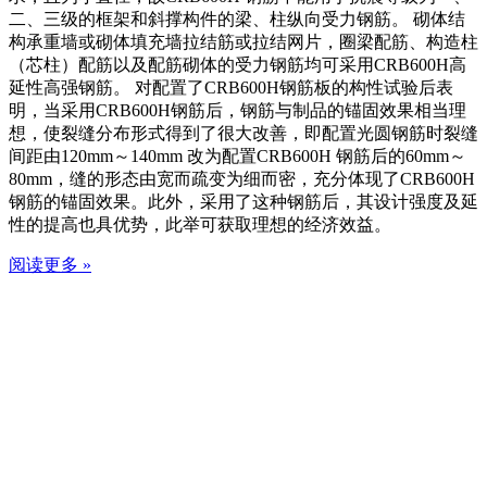
二、三级的框架和斜撑构件的梁、柱纵向受力钢筋。 砌体结
构承重墙或砌体填充墙拉结筋或拉结网片，圈梁配筋、构造柱
（芯柱）配筋以及配筋砌体的受力钢筋均可采用CRB600H高
延性高强钢筋。 对配置了CRB600H钢筋板的构性试验后表
明，当采用CRB600H钢筋后，钢筋与制品的锚固效果相当理
想，使裂缝分布形式得到了很大改善，即配置光圆钢筋时裂缝
间距由120mm～140mm 改为配置CRB600H 钢筋后的60mm～
80mm，缝的形态由宽而疏变为细而密，充分体现了CRB600H
钢筋的锚固效果。此外，采用了这种钢筋后，其设计强度及延
性的提高也具优势，此举可获取理想的经济效益。
阅读更多 »