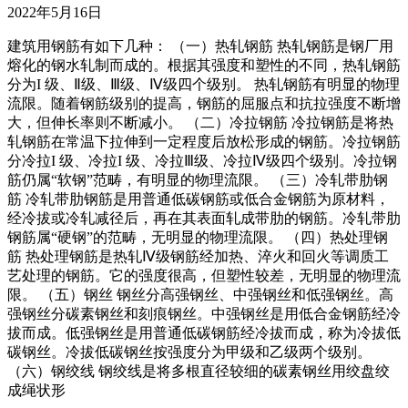
2022年5月16日
建筑用钢筋有如下几种： （一）热轧钢筋 热轧钢筋是钢厂用
熔化的钢水轧制而成的。根据其强度和塑性的不同，热轧钢筋
分为I 级、Ⅱ级、Ⅲ级、Ⅳ级四个级别。 热轧钢筋有明显的物理
流限。随着钢筋级别的提高，钢筋的屈服点和抗拉强度不断增
大，但伸长率则不断减小。 （二）冷拉钢筋 冷拉钢筋是将热
轧钢筋在常温下拉伸到一定程度后放松形成的钢筋。冷拉钢筋
分冷拉I 级、冷拉I 级、冷拉Ⅲ级、冷拉Ⅳ级四个级别。冷拉钢
筋仍属“软钢”范畴，有明显的物理流限。 （三）冷轧带肋钢
筋 冷轧带肋钢筋是用普通低碳钢筋或低合金钢筋为原材料，
经冷拔或冷轧减径后，再在其表面轧成带肋的钢筋。冷轧带肋
钢筋属“硬钢”的范畴，无明显的物理流限。 （四）热处理钢
筋 热处理钢筋是热轧Ⅳ级钢筋经加热、淬火和回火等调质工
艺处理的钢筋。它的强度很高，但塑性较差，无明显的物理流
限。 （五）钢丝 钢丝分高强钢丝、中强钢丝和低强钢丝。高
强钢丝分碳素钢丝和刻痕钢丝。中强钢丝是用低合金钢筋经冷
拔而成。低强钢丝是用普通低碳钢筋经冷拔而成，称为冷拔低
碳钢丝。冷拔低碳钢丝按强度分为甲级和乙级两个级别。
（六）钢绞线 钢绞线是将多根直径较细的碳素钢丝用绞盘绞
成绳状形